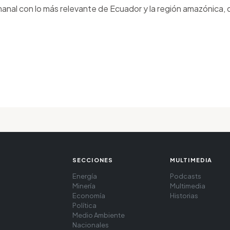
anal con lo más relevante de Ecuador y la región amazónica, d
SECCIONES
MULTIMEDIA
Energía
Podcasts
Minería
Multimedia
Economía
Historias
Política
Medio Ambiente
Nacionales