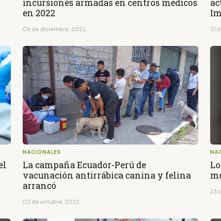
incursiones armadas en centros médicos
ac
en 2022
Im
06 de diciembre, 2022
21 
NACIONALES
NA
el
La campaña Ecuador-Perú de
Lo
vacunación antirrábica canina y felina
mo
arrancó
23 
03 de octubre, 2022