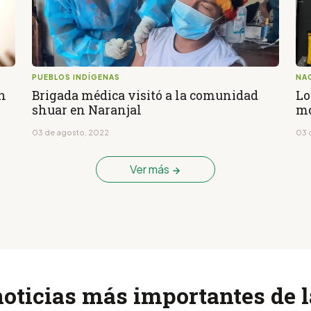
PUEBLOS INDÍGENAS
NA
n
Brigada médica visitó a la comunidad
Lo
shuar en Naranjal
mo
03 de agosto, 2022
03 
Ver más
noticias más importantes de