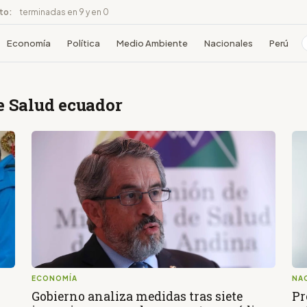
ito:
terminadas en 9 y en 0
Economía
Política
Medio Ambiente
Nacionales
Perú
e Salud ecuador
ECONOMÍA
NA
Gobierno analiza medidas tras siete
Pr