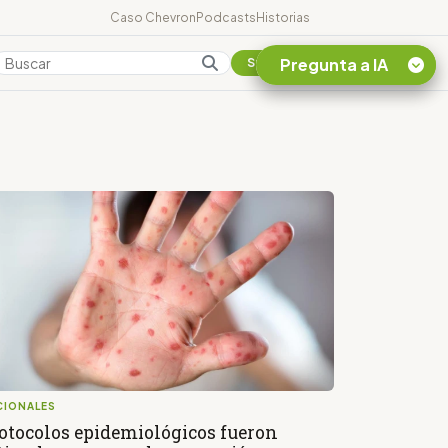
Caso Chevron
Podcasts
Historias
Pregunta a IA
Colombia
Suscribirse
Quiero Información
sobre el Caso
Chevron Ecuador
Listar destinos
turísticos de la
Amazonia Ecuatoriana
¿En que consiste la
tasa minera que rige en
Ecuador?
CIONALES
otocolos epidemiológicos fueron