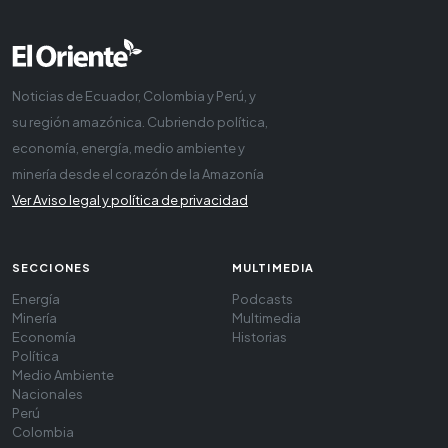
Noticias de Ecuador, Colombia y Perú, y
su región amazónica. Cubriendo política,
economía, energía, medio ambiente y
minería desde el corazón de la Amazonía
Ver Aviso legal y política de privacidad
SECCIONES
MULTIMEDIA
Energía
Podcasts
Minería
Multimedia
Economía
Historias
Política
Medio Ambiente
Nacionales
Perú
Colombia