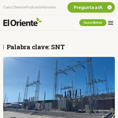
Pregunta a IA
Caso Chevron
Podcasts
Historias
Suscribirse
Quiero Información
sobre el Caso
Chevron Ecuador
Palabra clave: SNT
Listar destinos
turísticos de la
Amazonia Ecuatoriana
¿En que consiste la
tasa minera que rige en
Ecuador?