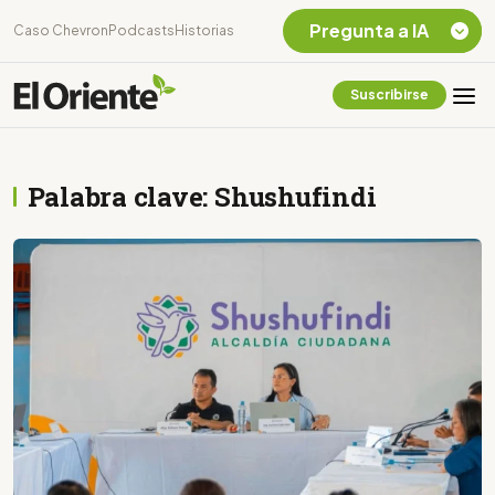
Pregunta a IA
Caso Chevron
Podcasts
Historias
Suscribirse
Quiero Información
sobre el Caso
Chevron Ecuador
Palabra clave: Shushufindi
Listar destinos
turísticos de la
Amazonia Ecuatoriana
¿En que consiste la
tasa minera que rige en
Ecuador?