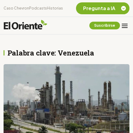
Pregunta a IA
Caso Chevron
Podcasts
Historias
Suscribirse
Quiero Información
sobre el Caso
Chevron Ecuador
Palabra clave: Venezuela
Listar destinos
turísticos de la
Amazonia Ecuatoriana
¿En que consiste la
tasa minera que rige en
Ecuador?