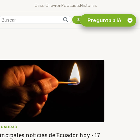
Caso Chevron
Podcasts
Historias
Pregunta a IA
Colombia
Suscribirse
Quiero Información
sobre el Caso
Chevron Ecuador
Listar destinos
turísticos de la
Amazonia Ecuatoriana
¿En que consiste la
tasa minera que rige en
Ecuador?
TUALIDAD
incipales noticias de Ecuador hoy - 17