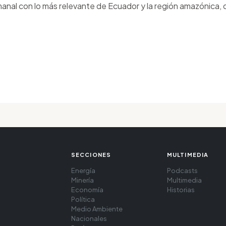
anal con lo más relevante de Ecuador y la región amazónica, d
SECCIONES
MULTIMEDIA
Energía
Podcasts
Minería
Multimedia
Economía
Historias
Política
Medio Ambiente
Nacionales