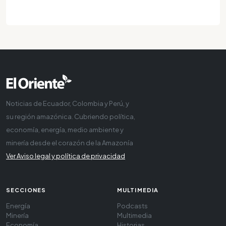
Noticias de Ecuador, Colombia y Perú, y
su región amazónica. Cubriendo política,
economía, energía, medio ambiente y
minería desde el corazón de la Amazonía
Ver Aviso legal y política de privacidad
SECCIONES
MULTIMEDIA
Energía
Podcasts
Minería
Multimedia
Economía
Historias