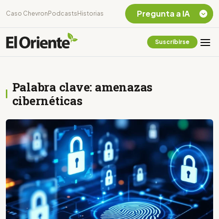
Pregunta a IA
Caso Chevron
Podcasts
Historias
Suscribirse
Quiero Información
sobre el Caso
Chevron Ecuador
Palabra clave: amenazas
Listar destinos
turísticos de la
cibernéticas
Amazonia Ecuatoriana
¿En que consiste la
tasa minera que rige en
Ecuador?