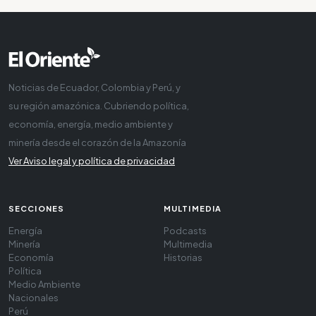
Noticias de Ecuador, Colombia y Perú, y
su región amazónica. Cubriendo política,
economía, energía, medio ambiente y
minería desde el corazón de la Amazonía
Ver Aviso legal y política de privacidad
SECCIONES
MULTIMEDIA
Energía
Podcasts
Minería
Multimedia
Economía
Historias
Política
Medio Ambiente
Nacionales
Perú