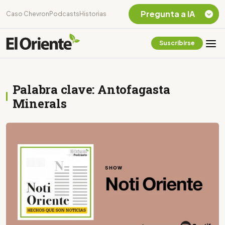
Pregunta a IA
Caso Chevron
Podcasts
Historias
Suscribirse
Quiero Información
sobre el Caso
Chevron Ecuador
Palabra clave: Antofagasta
Listar destinos
turísticos de la
Minerals
Amazonia Ecuatoriana
¿En que consiste la
tasa minera que rige en
Ecuador?