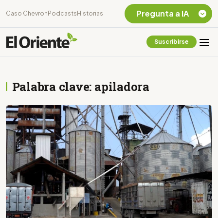
Pregunta a IA
Caso Chevron
Podcasts
Historias
Suscribirse
Quiero Información
sobre el Caso
Chevron Ecuador
Palabra clave: apiladora
Listar destinos
turísticos de la
Amazonia Ecuatoriana
¿En que consiste la
tasa minera que rige en
Ecuador?