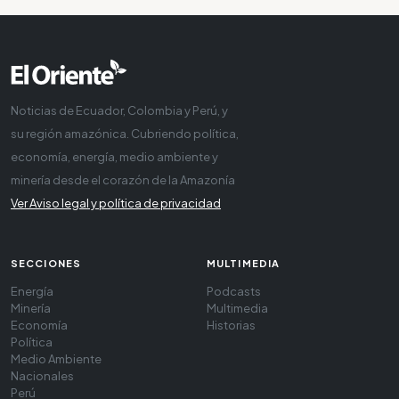
Noticias de Ecuador, Colombia y Perú, y
su región amazónica. Cubriendo política,
economía, energía, medio ambiente y
minería desde el corazón de la Amazonía
Ver Aviso legal y política de privacidad
SECCIONES
MULTIMEDIA
Energía
Podcasts
Minería
Multimedia
Economía
Historias
Política
Medio Ambiente
Nacionales
Perú