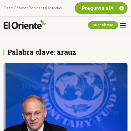
Pregunta a IA
Caso Chevron
Podcasts
Historias
Suscribirse
Quiero Información
sobre el Caso
Chevron Ecuador
Palabra clave: arauz
Listar destinos
turísticos de la
Amazonia Ecuatoriana
¿En que consiste la
tasa minera que rige en
Ecuador?