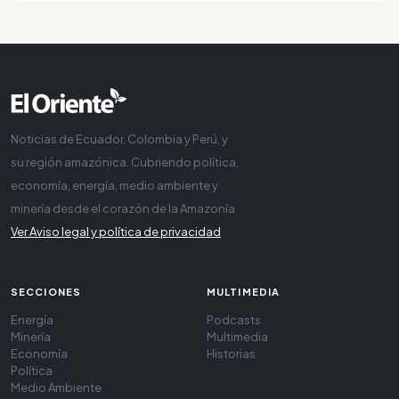
Noticias de Ecuador, Colombia y Perú, y
su región amazónica. Cubriendo política,
economía, energía, medio ambiente y
minería desde el corazón de la Amazonía
Ver Aviso legal y política de privacidad
SECCIONES
MULTIMEDIA
Energía
Podcasts
Minería
Multimedia
Economía
Historias
Política
Medio Ambiente