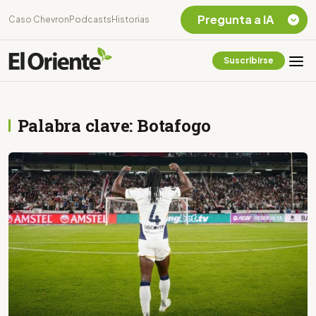
Pregunta a IA
Caso Chevron
Podcasts
Historias
Suscribirse
Quiero Información
sobre el Caso
Chevron Ecuador
Palabra clave: Botafogo
Listar destinos
turísticos de la
Amazonia Ecuatoriana
¿En que consiste la
tasa minera que rige en
Ecuador?