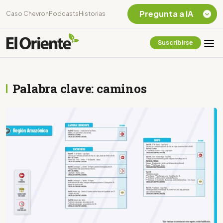
Pregunta a IA
Caso Chevron
Podcasts
Historias
Suscribirse
Quiero Información
sobre el Caso
Chevron Ecuador
Palabra clave: caminos
Listar destinos
turísticos de la
Amazonia Ecuatoriana
¿En que consiste la
tasa minera que rige en
Ecuador?