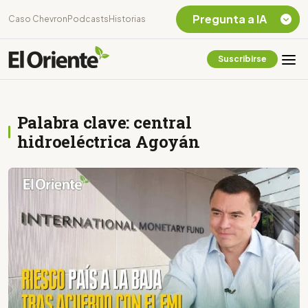
Pregunta a IA
Caso Chevron
Podcasts
Historias
Suscribirse
Quiero Información
sobre el Caso
Chevron Ecuador
Palabra clave: central
Listar destinos
turísticos de la
hidroeléctrica Agoyán
Amazonia Ecuatoriana
¿En que consiste la
tasa minera que rige en
Ecuador?