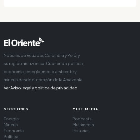
Noticias de Ecuador, Colombia y Perú, y
su región amazónica. Cubriendo política,
economía, energía, medio ambiente y
minería desde el corazón de la Amazonía
Ver Aviso legal y política de privacidad
SECCIONES
MULTIMEDIA
Energía
Podcasts
Minería
Multimedia
Economía
Historias
Política