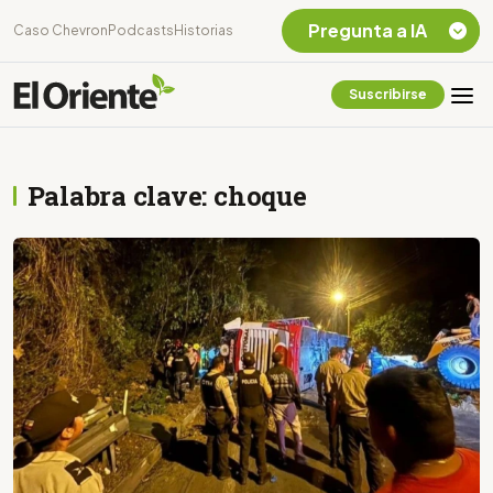
Pregunta a IA
Caso Chevron
Podcasts
Historias
Suscribirse
Quiero Información
sobre el Caso
Chevron Ecuador
Palabra clave: choque
Listar destinos
turísticos de la
Amazonia Ecuatoriana
¿En que consiste la
tasa minera que rige en
Ecuador?