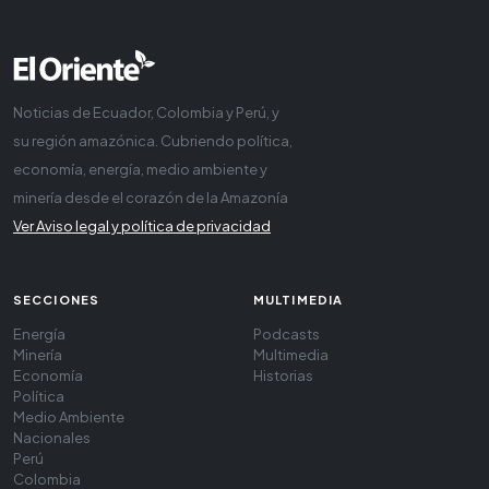
Noticias de Ecuador, Colombia y Perú, y
su región amazónica. Cubriendo política,
economía, energía, medio ambiente y
minería desde el corazón de la Amazonía
Ver Aviso legal y política de privacidad
SECCIONES
MULTIMEDIA
Energía
Podcasts
Minería
Multimedia
Economía
Historias
Política
Medio Ambiente
Nacionales
Perú
Colombia