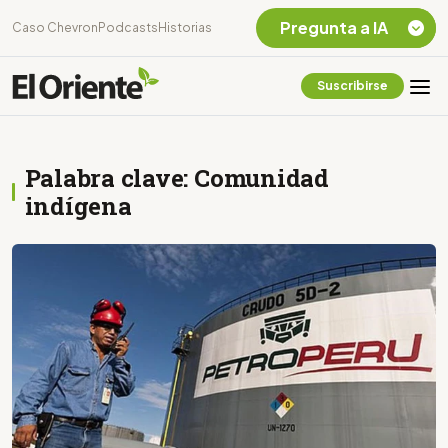
Pregunta a IA
Caso Chevron
Podcasts
Historias
Suscribirse
Quiero Información
sobre el Caso
Chevron Ecuador
Palabra clave: Comunidad
Listar destinos
turísticos de la
indígena
Amazonia Ecuatoriana
¿En que consiste la
tasa minera que rige en
Ecuador?