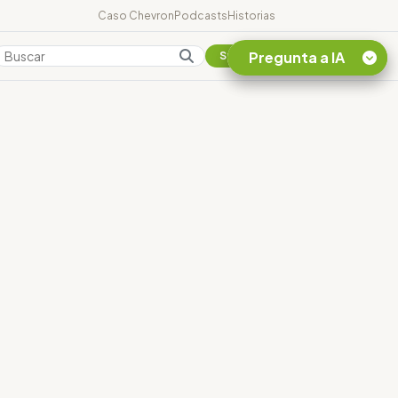
Caso Chevron
Podcasts
Historias
Pregunta a IA
Colombia
Suscribirse
Quiero Información
sobre el Caso
Chevron Ecuador
Listar destinos
turísticos de la
Amazonia Ecuatoriana
¿En que consiste la
tasa minera que rige en
Ecuador?