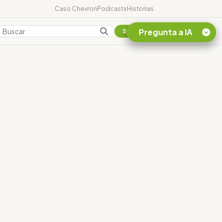
Caso Chevron
Podcasts
Historias
Pregunta a IA
Colombia
Suscribirse
Quiero Información
sobre el Caso
Chevron Ecuador
Listar destinos
turísticos de la
Amazonia Ecuatoriana
¿En que consiste la
tasa minera que rige en
Ecuador?