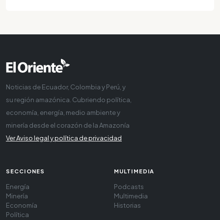
Noticias de Ecuador, Colombia y Perú, y
su región amazónica. Cubriendo política,
economía, energía, medio ambiente y
minería desde el corazón de la Amazonía
Ver Aviso legal y política de privacidad
SECCIONES
MULTIMEDIA
Energía
Podcasts
Minería
Multimedia
Economía
Historias
Política