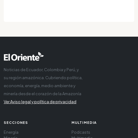
Noticias de Ecuador, Colombia y Perú, y
su región amazónica. Cubriendo política,
economía, energía, medio ambiente y
minería desde el corazón de la Amazonía
Ver Aviso legal y política de privacidad
SECCIONES
MULTIMEDIA
Energía
Podcasts
Minería
Multimedia