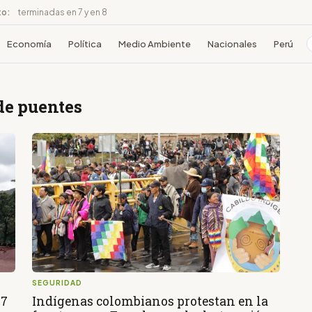
to:
terminadas en 7 y en 8
Economía
Política
Medio Ambiente
Nacionales
Perú
de puentes
SEGURIDAD
27
Indígenas colombianos protestan en la