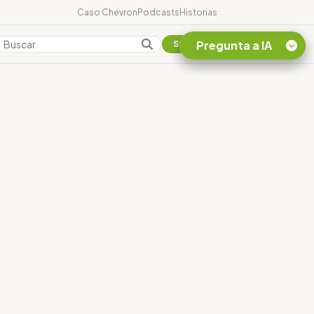
Caso Chevron
Podcasts
Historias
Pregunta a IA
Colombia
Suscribirse
Quiero Información
sobre el Caso
Chevron Ecuador
Listar destinos
turísticos de la
Amazonia Ecuatoriana
¿En que consiste la
tasa minera que rige en
Ecuador?