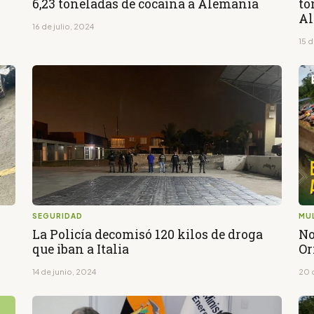
6,23 toneladas de cocaína a Alemania
to
Al
16 de julio, 2024
15 d
SEGURIDAD
MU
La Policía decomisó 120 kilos de droga
No
que iban a Italia
Or
14 de junio, 2024
20 