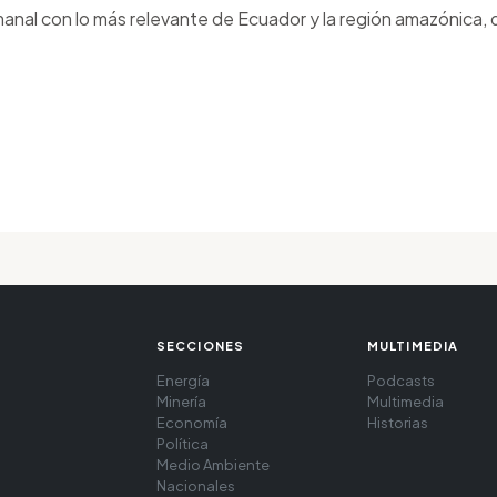
anal con lo más relevante de Ecuador y la región amazónica, d
SECCIONES
MULTIMEDIA
Energía
Podcasts
Minería
Multimedia
Economía
Historias
Política
Medio Ambiente
Nacionales