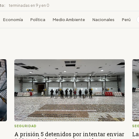
ito:
terminadas en 9 y en 0
Economía
Política
Medio Ambiente
Nacionales
Perú
SEGURIDAD
SE
A prisión 5 detenidos por intentar enviar
La