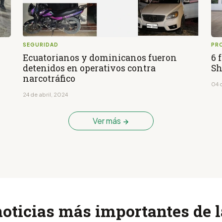
SEGURIDAD
PR
Ecuatorianos y dominicanos fueron
6 
detenidos en operativos contra
Sh
narcotráfico
04 d
24 de abril, 2024
Ver más
noticias más importantes de