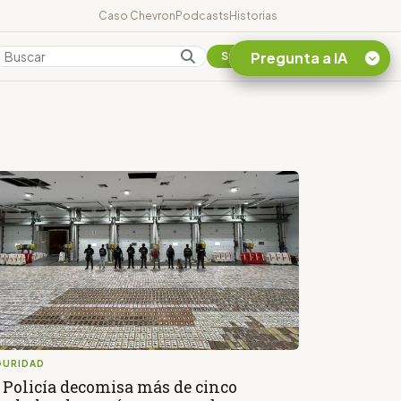
Caso Chevron
Podcasts
Historias
Pregunta a IA
Colombia
Suscribirse
Quiero Información
sobre el Caso
Chevron Ecuador
Listar destinos
turísticos de la
Amazonia Ecuatoriana
¿En que consiste la
tasa minera que rige en
Ecuador?
GURIDAD
 Policía decomisa más de cinco