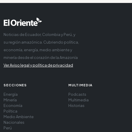
Noticias de Ecuador, Colombia y Perú, y
su región amazónica. Cubriendo política,
economía, energía, medio ambiente y
minería desde el corazón de la Amazonía
Ver Aviso legal y política de privacidad
SECCIONES
MULTIMEDIA
Energía
Podcasts
Minería
Multimedia
Economía
Historias
Política
Medio Ambiente
Nacionales
Perú