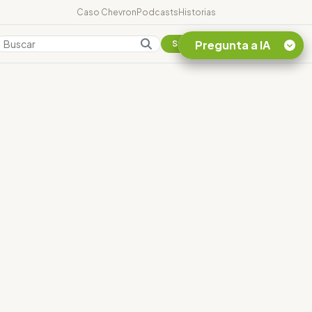
Caso Chevron
Podcasts
Historias
Pregunta a IA
Colombia
Suscribirse
Quiero Información
sobre el Caso
Chevron Ecuador
Listar destinos
turísticos de la
Amazonia Ecuatoriana
¿En que consiste la
tasa minera que rige en
Ecuador?