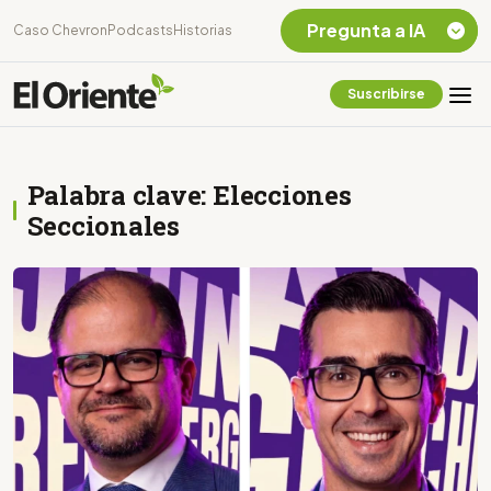
Pregunta a IA
Caso Chevron
Podcasts
Historias
Suscribirse
Quiero Información
sobre el Caso
Chevron Ecuador
Palabra clave: Elecciones
Listar destinos
turísticos de la
Seccionales
Amazonia Ecuatoriana
¿En que consiste la
tasa minera que rige en
Ecuador?