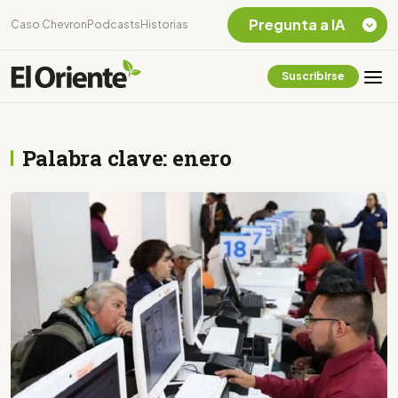
Pregunta a IA
Caso Chevron
Podcasts
Historias
Suscribirse
Quiero Información
sobre el Caso
Chevron Ecuador
Palabra clave: enero
Listar destinos
turísticos de la
Amazonia Ecuatoriana
¿En que consiste la
tasa minera que rige en
Ecuador?