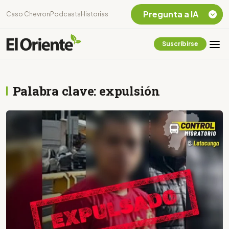
Pregunta a IA
Caso Chevron
Podcasts
Historias
Suscribirse
Quiero Información
sobre el Caso
Chevron Ecuador
Palabra clave: expulsión
Listar destinos
turísticos de la
Amazonia Ecuatoriana
¿En que consiste la
tasa minera que rige en
Ecuador?