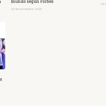
n
mundo según Forbes
23 d
20 de noviembre, 2025
s