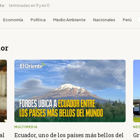
ito:
terminadas en 9 y en 0
Economía
Política
Medio Ambiente
Nacionales
Perú
dor
MULTIMEDIA
NE
al
Ecuador, uno de los países más bellos del
Gr