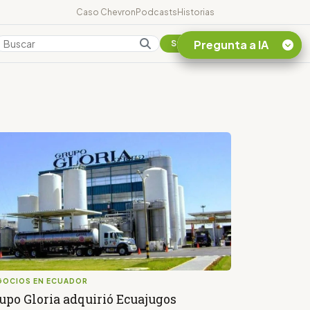
Caso Chevron
Podcasts
Historias
Pregunta a IA
Colombia
Suscribirse
Quiero Información
sobre el Caso
Chevron Ecuador
Listar destinos
turísticos de la
Amazonia Ecuatoriana
¿En que consiste la
tasa minera que rige en
Ecuador?
GOCIOS EN ECUADOR
upo Gloria adquirió Ecuajugos