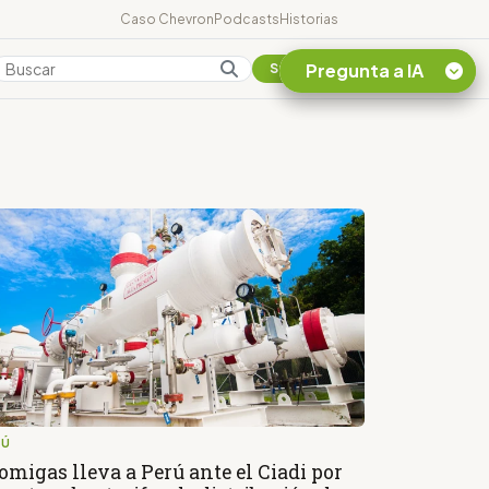
Caso Chevron
Podcasts
Historias
Pregunta a IA
Colombia
Suscribirse
Quiero Información
sobre el Caso
Chevron Ecuador
Listar destinos
turísticos de la
Amazonia Ecuatoriana
¿En que consiste la
tasa minera que rige en
Ecuador?
RÚ
omigas lleva a Perú ante el Ciadi por