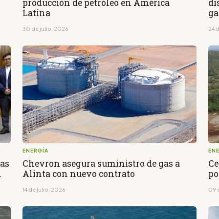
producción de petróleo en América
di
Latina
ga
30 de julio, 2026
24 d
ENERGÍA
EN
cas
Chevron asegura suministro de gas a
Ce
l
Alinta con nuevo contrato
po
14 de julio, 2026
09 