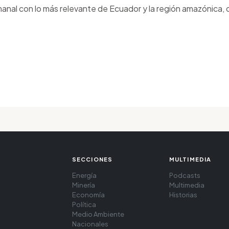
anal con lo más relevante de Ecuador y la región amazónica, d
SECCIONES
MULTIMEDIA
Energía
Podcasts
Minería
Multimedia
Economía
Historias
Política
Medio Ambiente
Nacionales