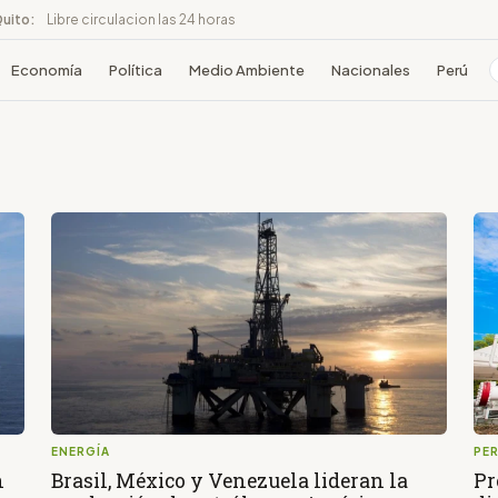
Quito:
Libre circulacion las 24 horas
Economía
Política
Medio Ambiente
Nacionales
Perú
ENERGÍA
PE
n
Brasil, México y Venezuela lideran la
Pr