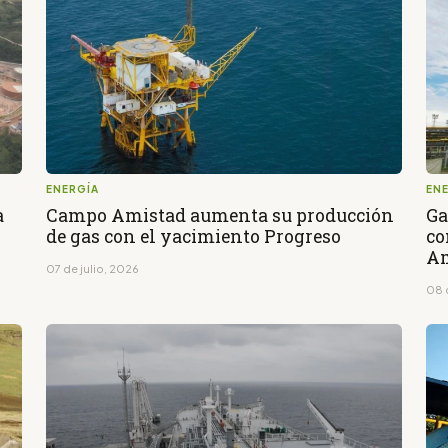
ENERGÍA
EN
a
Campo Amistad aumenta su producción
Ga
de gas con el yacimiento Progreso
co
Am
07 de julio, 2026
08 