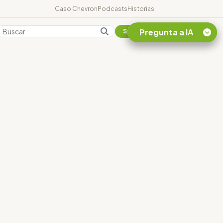
Caso Chevron
Podcasts
Historias
Pregunta a IA
Colombia
Suscribirse
Quiero Información
sobre el Caso
Chevron Ecuador
Listar destinos
turísticos de la
Amazonia Ecuatoriana
¿En que consiste la
tasa minera que rige en
Ecuador?