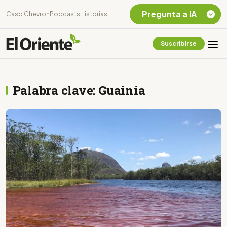
Pregunta a IA
Caso Chevron
Podcasts
Historias
Suscribirse
Quiero Información
sobre el Caso
Chevron Ecuador
Palabra clave: Guainía
Listar destinos
turísticos de la
Amazonia Ecuatoriana
¿En que consiste la
tasa minera que rige en
Ecuador?