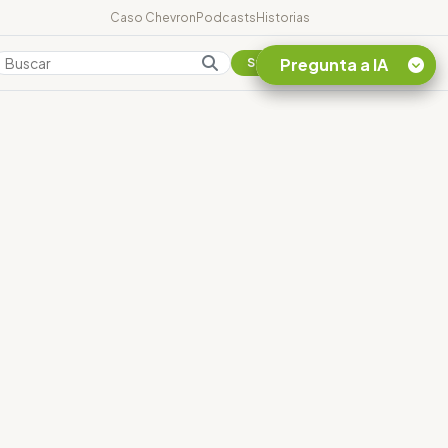
Caso Chevron
Podcasts
Historias
Pregunta a IA
Colombia
Suscribirse
Quiero Información
sobre el Caso
Chevron Ecuador
Listar destinos
turísticos de la
Amazonia Ecuatoriana
¿En que consiste la
tasa minera que rige en
Ecuador?