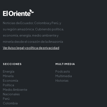
Noticias de Ecuador, Colombia y Perú, y
su región amazónica. Cubriendo política,
economía, energía, medio ambiente y
minería desde el corazón de la Amazonía
Ver Aviso legal y política de privacidad
SECCIONES
MULTIMEDIA
Energía
Podcasts
Minería
Multimedia
Economía
Historias
Política
Medio Ambiente
Nacionales
Perú
Colombia