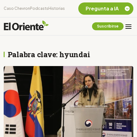
Pregunta a IA
Caso Chevron
Podcasts
Historias
Suscribirse
Quiero Información
sobre el Caso
Chevron Ecuador
Palabra clave: hyundai
Listar destinos
turísticos de la
Amazonia Ecuatoriana
¿En que consiste la
tasa minera que rige en
Ecuador?