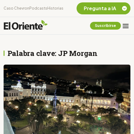
Pregunta a IA
Caso Chevron
Podcasts
Historias
Suscribirse
Quiero Información
sobre el Caso
Chevron Ecuador
Palabra clave: JP Morgan
Listar destinos
turísticos de la
Amazonia Ecuatoriana
¿En que consiste la
tasa minera que rige en
Ecuador?