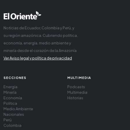
Noticias de Ecuador, Colombia y Perú, y
su región amazónica. Cubriendo política,
economía, energía, medio ambiente y
minería desde el corazón de la Amazonía
Ver Aviso legal y política de privacidad
SECCIONES
MULTIMEDIA
Energía
Podcasts
Minería
Multimedia
Economía
Historias
Política
Medio Ambiente
Nacionales
Perú
Colombia