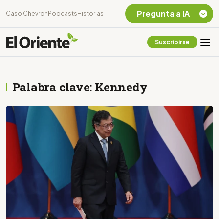
Pregunta a IA
Caso Chevron
Podcasts
Historias
Suscribirse
Quiero Información
sobre el Caso
Chevron Ecuador
Palabra clave: Kennedy
Listar destinos
turísticos de la
Amazonia Ecuatoriana
¿En que consiste la
tasa minera que rige en
Ecuador?