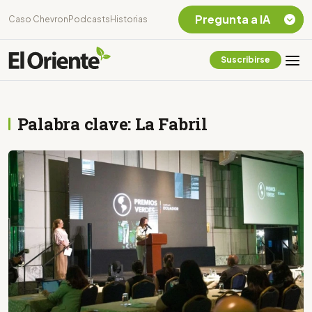
Pregunta a IA
Caso Chevron
Podcasts
Historias
Suscribirse
Quiero Información
sobre el Caso
Chevron Ecuador
Palabra clave: La Fabril
Listar destinos
turísticos de la
Amazonia Ecuatoriana
¿En que consiste la
tasa minera que rige en
Ecuador?