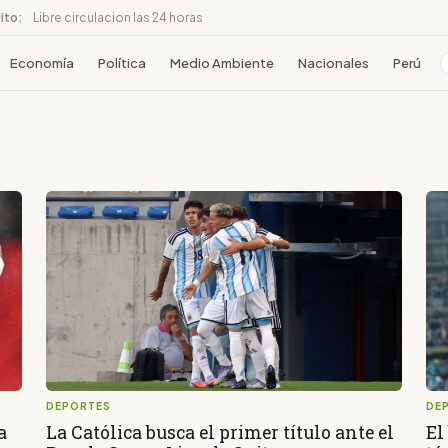
ito:
Libre circulacion las 24 horas
Economía
Política
Medio Ambiente
Nacionales
Perú
DEPORTES
DE
a
La Católica busca el primer título ante el
El