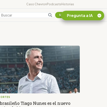
Caso Chevron
Podcasts
Historias
Pregunta a IA
Colombia
Suscribirse
Quiero Información
sobre el Caso
Chevron Ecuador
Listar destinos
turísticos de la
Amazonia Ecuatoriana
¿En que consiste la
tasa minera que rige en
Ecuador?
PORTES
 brasileño Tiago Nunes es el nuevo