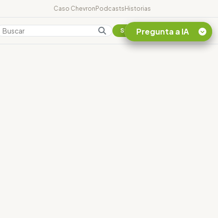
Caso Chevron
Podcasts
Historias
Pregunta a IA
Colombia
Suscribirse
Quiero Información
sobre el Caso
Chevron Ecuador
Listar destinos
turísticos de la
Amazonia Ecuatoriana
¿En que consiste la
tasa minera que rige en
Ecuador?