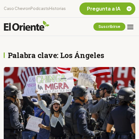
Pregunta a IA
Caso Chevron
Podcasts
Historias
Suscribirse
Quiero Información
sobre el Caso
Chevron Ecuador
Palabra clave: Los Ángeles
Listar destinos
turísticos de la
Amazonia Ecuatoriana
¿En que consiste la
tasa minera que rige en
Ecuador?