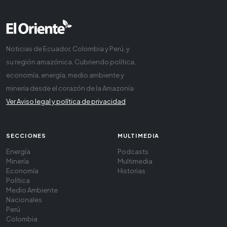
Noticias de Ecuador, Colombia y Perú, y
su región amazónica. Cubriendo política,
economía, energía, medio ambiente y
minería desde el corazón de la Amazonía
Ver Aviso legal y política de privacidad
SECCIONES
MULTIMEDIA
Energía
Podcasts
Minería
Multimedia
Economía
Historias
Política
Medio Ambiente
Nacionales
Perú
Colombia