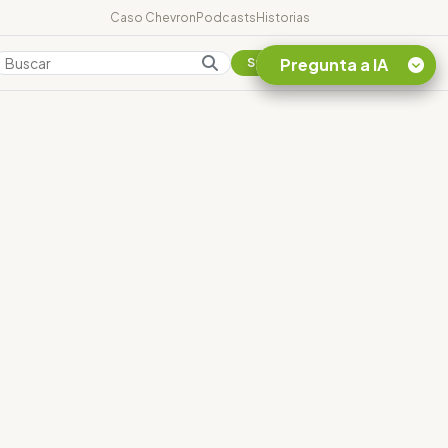
Caso Chevron
Podcasts
Historias
Pregunta a IA
Colombia
Suscribirse
Quiero Información
sobre el Caso
Chevron Ecuador
Listar destinos
turísticos de la
Amazonia Ecuatoriana
¿En que consiste la
tasa minera que rige en
Ecuador?