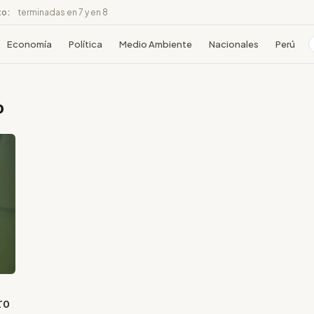
to:
terminadas en 7 y en 8
Economía
Política
Medio Ambiente
Nacionales
Perú
o
ro