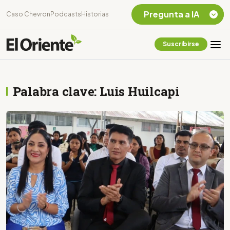
Pregunta a IA
Caso Chevron
Podcasts
Historias
Suscribirse
Quiero Información
sobre el Caso
Chevron Ecuador
Palabra clave: Luis Huilcapi
Listar destinos
turísticos de la
Amazonia Ecuatoriana
¿En que consiste la
tasa minera que rige en
Ecuador?