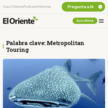
Pregunta a IA
Caso Chevron
Podcasts
Historias
Suscribirse
Quiero Información
sobre el Caso
Chevron Ecuador
Palabra clave: Metropolitan
Listar destinos
turísticos de la
Touring
Amazonia Ecuatoriana
¿En que consiste la
tasa minera que rige en
Ecuador?