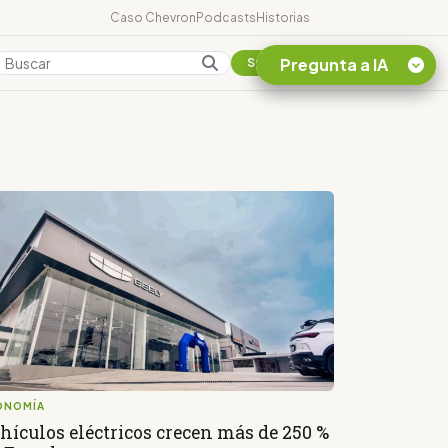
Caso Chevron
Podcasts
Historias
Pregunta a IA
Colombia
Suscribirse
Quiero Información
sobre el Caso
Chevron Ecuador
Listar destinos
turísticos de la
Amazonia Ecuatoriana
¿En que consiste la
tasa minera que rige en
Ecuador?
ONOMÍA
hículos eléctricos crecen más de 250 %