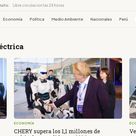
Quito:
Libre circulacion las 24 horas
Economía
Política
Medio Ambiente
Nacionales
Perú
éctrica
ECONOMÍA
EC
CHERY supera los 1,1 millones de
Ve