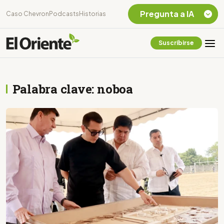
Pregunta a IA
Caso Chevron
Podcasts
Historias
Suscribirse
Quiero Información
sobre el Caso
Chevron Ecuador
Palabra clave: noboa
Listar destinos
turísticos de la
Amazonia Ecuatoriana
¿En que consiste la
tasa minera que rige en
Ecuador?