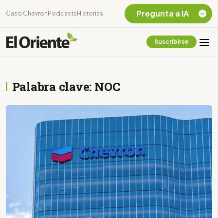
Pregunta a IA
Caso Chevron
Podcasts
Historias
Suscribirse
Quiero Información
sobre el Caso
Chevron Ecuador
Palabra clave: NOC
Listar destinos
turísticos de la
Amazonia Ecuatoriana
¿En que consiste la
tasa minera que rige en
Ecuador?