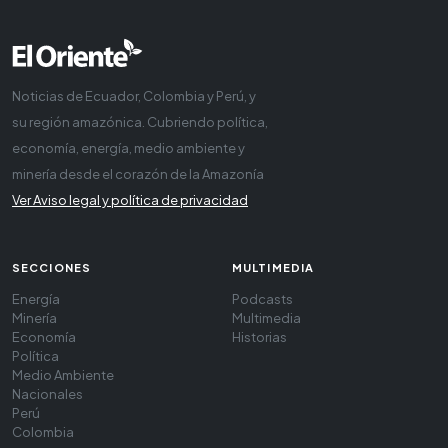
Noticias de Ecuador, Colombia y Perú, y
su región amazónica. Cubriendo política,
economía, energía, medio ambiente y
minería desde el corazón de la Amazonía
Ver Aviso legal y política de privacidad
SECCIONES
MULTIMEDIA
Energía
Podcasts
Minería
Multimedia
Economía
Historias
Política
Medio Ambiente
Nacionales
Perú
Colombia