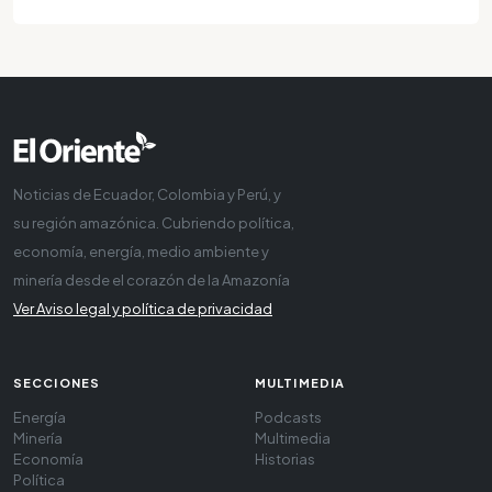
Noticias de Ecuador, Colombia y Perú, y
su región amazónica. Cubriendo política,
economía, energía, medio ambiente y
minería desde el corazón de la Amazonía
Ver Aviso legal y política de privacidad
SECCIONES
MULTIMEDIA
Energía
Podcasts
Minería
Multimedia
Economía
Historias
Política