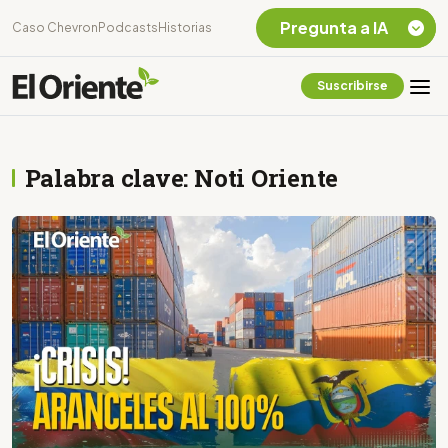
Pregunta a IA
Caso Chevron
Podcasts
Historias
Suscribirse
Quiero Información
sobre el Caso
Chevron Ecuador
Palabra clave: Noti Oriente
Listar destinos
turísticos de la
Amazonia Ecuatoriana
¿En que consiste la
tasa minera que rige en
Ecuador?