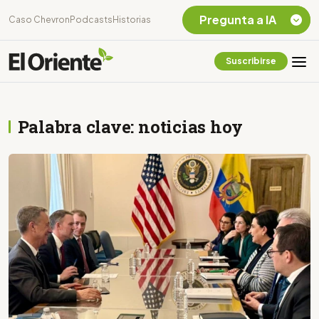
Pregunta a IA
Caso Chevron
Podcasts
Historias
Suscribirse
Quiero Información
sobre el Caso
Chevron Ecuador
Palabra clave: noticias hoy
Listar destinos
turísticos de la
Amazonia Ecuatoriana
¿En que consiste la
tasa minera que rige en
Ecuador?