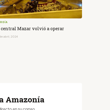
ERGÍA
 central Mazar volvió a operar
de abril, 2024
 la Amazonía
irecto en su correo.