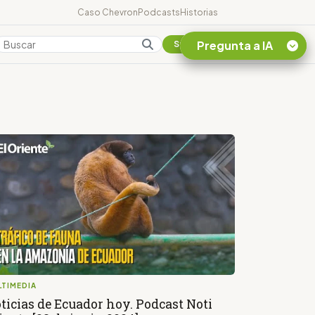
Caso Chevron
Podcasts
Historias
Pregunta a IA
Colombia
Suscribirse
Quiero Información
sobre el Caso
Chevron Ecuador
Listar destinos
turísticos de la
Amazonia Ecuatoriana
¿En que consiste la
tasa minera que rige en
Ecuador?
LTIMEDIA
ticias de Ecuador hoy. Podcast Noti