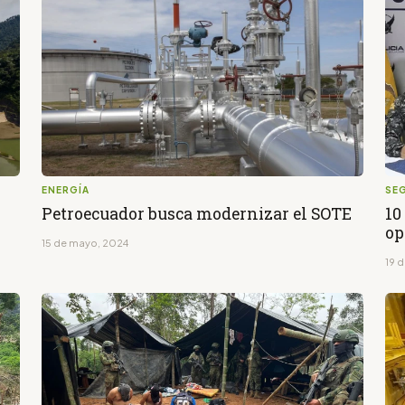
ENERGÍA
SE
Petroecuador busca modernizar el SOTE
10
op
15 de mayo, 2024
19 d