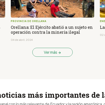
PROVINCIA DE ORELLANA
EN
4
Orellana: El Ejército abatió a un sujeto en
La
operación contra la minería ilegal
02 
04 de abril, 2024
Ver más
noticias más importantes de
anal con lo más relevante de Ecuador y la región amazónica, d