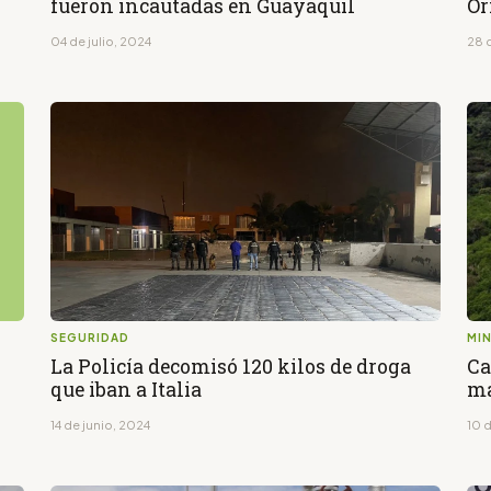
fueron incautadas en Guayaquil
Or
04 de julio, 2024
28 
SEGURIDAD
MIN
La Policía decomisó 120 kilos de droga
Ca
que iban a Italia
má
14 de junio, 2024
10 