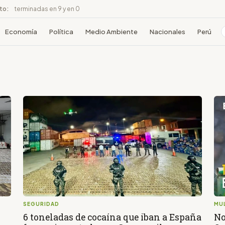
ito:
terminadas en 9 y en 0
Economía
Política
Medio Ambiente
Nacionales
Perú
SEGURIDAD
MU
6 toneladas de cocaína que iban a España
No