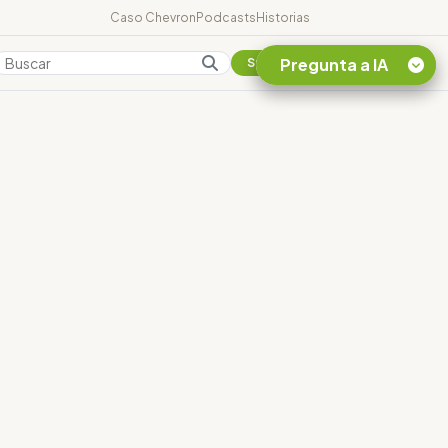
Caso Chevron
Podcasts
Historias
Pregunta a IA
Colombia
Suscribirse
Quiero Información
sobre el Caso
Chevron Ecuador
Listar destinos
turísticos de la
Amazonia Ecuatoriana
¿En que consiste la
tasa minera que rige en
Ecuador?