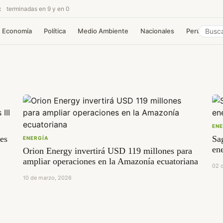
:
terminadas en 9 y en 0
Economía
Política
Medio Ambiente
Nacionales
Perú
Co
ENE
ues
Sag
ENERGÍA
en
Orion Energy invertirá USD 119 millones para
ampliar operaciones en la Amazonía ecuatoriana
02 d
10 de marzo, 2026