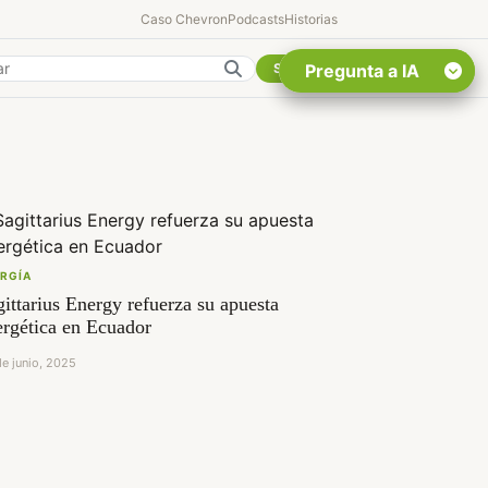
Caso Chevron
Podcasts
Historias
lombia
Suscribirse
Pregunta a IA
Quiero Información
sobre el Caso Chevron
Ecuador
Listar destinos turísticos
de la Amazonia
Ecuatoriana
RGÍA
ittarius Energy refuerza su apuesta
¿En que consiste la tasa
minera que rige en
ergética en Ecuador
Ecuador?
e junio, 2025