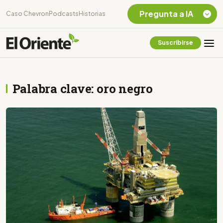
Pregunta a IA
Caso Chevron
Podcasts
Historias
Suscribirse
Quiero Información
sobre el Caso
Chevron Ecuador
Palabra clave: oro negro
Listar destinos
turísticos de la
Amazonia Ecuatoriana
¿En que consiste la
tasa minera que rige en
Ecuador?