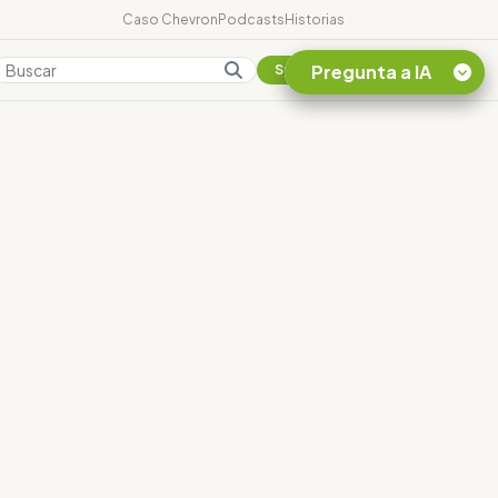
Caso Chevron
Podcasts
Historias
Pregunta a IA
Colombia
Suscribirse
Quiero Información
sobre el Caso
Chevron Ecuador
Listar destinos
turísticos de la
Amazonia Ecuatoriana
¿En que consiste la
tasa minera que rige en
Ecuador?